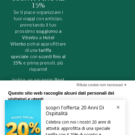
15%
Se ti piace organizzare i
tuoi viaggi con anticipo,
prenotando il tuo
prossimo
soggiorno a
Viterbo
a
Hotel
Viterbo
potrai approfittare
di una
tariffa
speciale
con
sconti fino al
15%
e prima prenoti, più
risparmi!
Inoltre, se sei
socio Best
Rifiuta cookie non necessari ✕
Western Rewards®
, avrai in
esclusiva uno
sconto
Questo sito web raccoglie alcuni dati personali dei
maggiore fino al 30%
!
visitatori e utenti
Con il tuo consenso, noi e i nostri partner utilizziamo i cookie e
tecnologie simili per archiviare, accedere ed elaborare i dati personali
come, ad esempio, la visita al sito web o la personalizzazione degli
annunci. Poiché rispettiamo il tuo diritto alla privacy, è possibile
scegliere di non consentire alcuni tipi di cookie. Clicca su preferenze