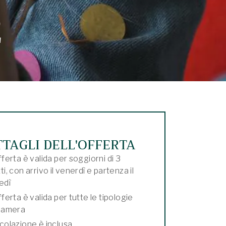
2
TTAGLI DELL'OFFERTA
fferta è valida per soggiorni di 3
ti, con arrivo il venerdì e partenza il
edì
fferta è valida per tutte le tipologie
 camera
colazione è inclusa