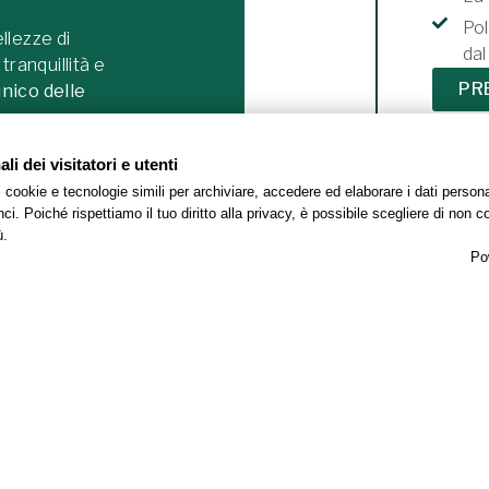
Pol
ellezze di
dal
 tranquillità e
PR
nico delle
 un
onnessione
i dei visitatori e utenti
ione
al
 i cookie e tecnologie simili per archiviare, accedere ed elaborare i dati pers
i. Poiché rispettiamo il tuo diritto alla privacy, è possibile scegliere di non co
ù.
cegli il
Best
Po
diti tutto il
, pagandone