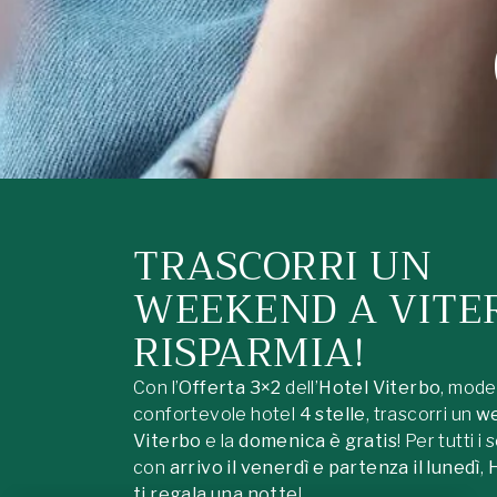
TRASCORRI UN
WEEKEND A VITE
RISPARMIA!
Con l’
Offerta 3×2
dell’
Hotel Viterbo
, mode
confortevole hotel
4 stelle
, trascorri un
w
Viterbo
e la
domenica è gratis
! Per tutti i
con
arrivo il venerdì e partenza il lunedì
,
ti regala una notte
!