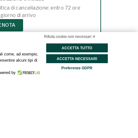
itica di cancellazione: entro 72 ore
 giorno di arrivo
ENOTA
Rifiuta cookie non necessari ✕
ACCETTA TUTTO
onali come, ad esempio,
ACCETTA NECESSARI
nsentire alcuni tipi di
Preferenze GDPR
wered by