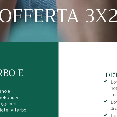
OFFERTA 3X
RBO E
DE
L'o
not
rno e
lun
eekend a
L'o
 soggiorni
di
Hotel Viterbo
La 